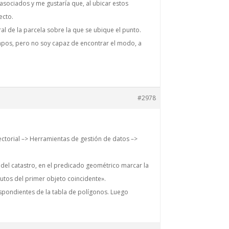
sociados y me gustaría que, al ubicar estos
ecto.
ral de la parcela sobre la que se ubique el punto.
pos, pero no soy capaz de encontrar el modo, a
#2978
ectorial –> Herramientas de gestión de datos –>
a del catastro, en el predicado geométrico marcar la
butos del primer objeto coincidente».
pondientes de la tabla de polígonos. Luego