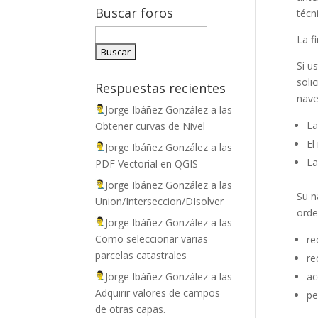
Buscar foros
técn
La f
Si u
soli
Respuestas recientes
nave
Jorge Ibáñez González
a las
La
Obtener curvas de Nivel
El
Jorge Ibáñez González
a las
La
PDF Vectorial en QGIS
Jorge Ibáñez González
a las
Su n
Union/Interseccion/DIsolver
orde
Jorge Ibáñez González
a las
Como seleccionar varias
re
parcelas catastrales
re
Jorge Ibáñez González
a las
ac
Adquirir valores de campos
pe
de otras capas.