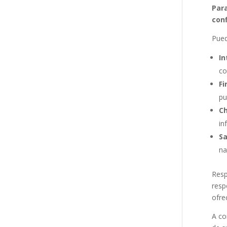
Para
conf
Pued
In
co
Fi
pu
C
in
Sa
na
Resp
resp
ofre
A co