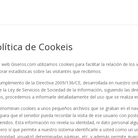
lítica de Cookeis
a web Giseros.com utilizamos cookies para facilitar la relación de los 
orar estadísticas sobre las visitantes que recibimos.
umplimiento de la Directiva 2009/136/CE, desarrollada en nuestro or
e la Ley de Servicios de Sociedad de la Información, siguiendo las di
s, procedemos a informarle detalladamente del uso que se realiza e
enominan cookies a unos pequeños archivos que se graban en el nave
para que el servidor pueda recordar la visita de ese usuario con pos
enidos. Esta información no revela su identidad, ni dato personal al
pero sí que permite a nuestro sistema identificarle a usted como un 
rioridad, visualizó determinadas páginas, etc. y además permite guar