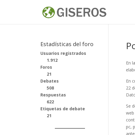
Po
Estadísticas del foro
Usuarios registrados
1.912
En l
Foros
elab
21
Debates
En c
508
22 d
Respuestas
Dato
622
Se d
Etiquetas de debate
web 
21
cont
pc, 
ante